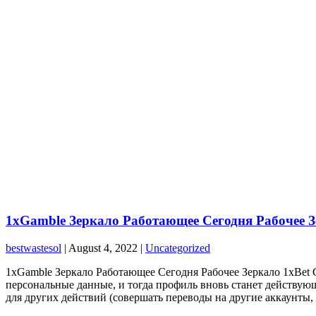
1xGamble Зеркало Работающее Сегодня Рабочее З
bestwastesol
|
August 4, 2022
|
Uncategorized
1xGamble Зеркало Работающее Сегодня Рабочее Зеркало 1xBet 
персональные данные, и тогда профиль вновь станет действую
для других действий (совершать переводы на другие аккаунты,