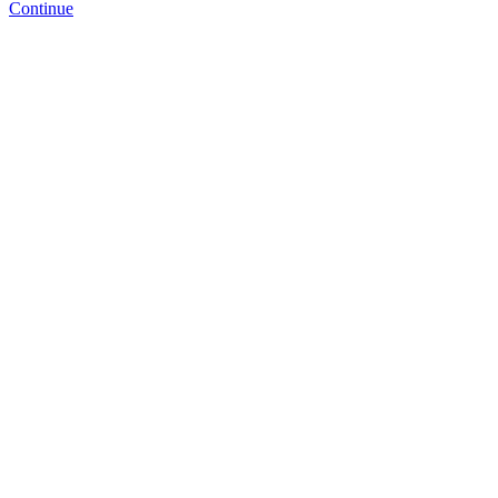
Continue