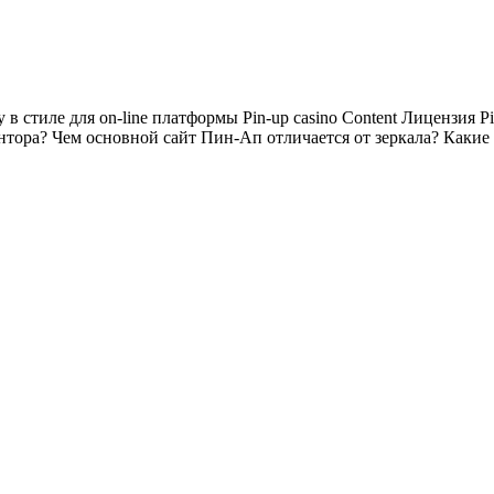
 стиле для on-line платформы Pin-up casino Content Лицензия P
нтора? Чем основной сайт Пин-Ап отличается от зеркала? Какие