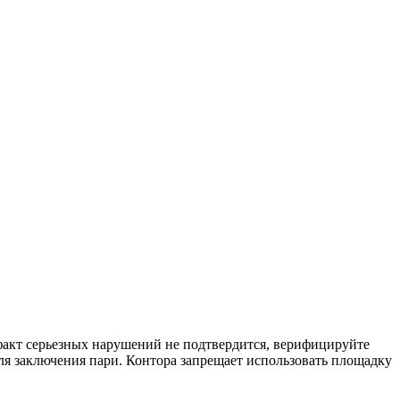
 факт серьезных нарушений не подтвердится, верифицируйте
ля заключения пари. Контора запрещает использовать площадку