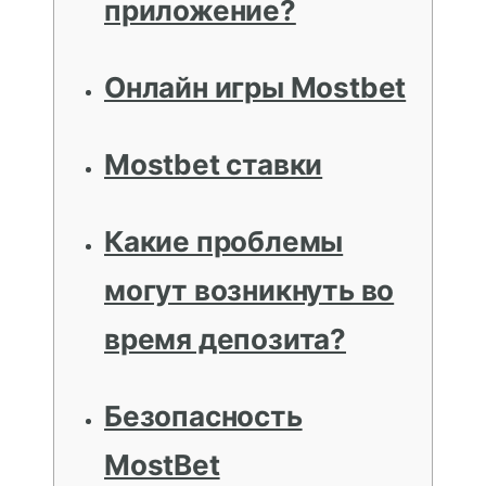
приложение?
Онлайн игры Mostbet
Mostbet ставки
Какие проблемы
могут возникнуть во
время депозита?
Безопасность
MostBet