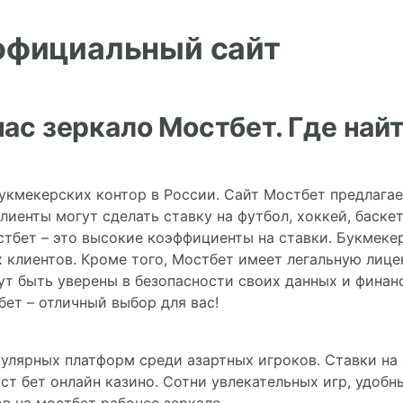
официальный сайт
ас зеркало Мостбет. Где най
букмекерских контор в России. Сайт Мостбет предлаг
лиенты могут сделать ставку на футбол, хоккей, баске
тбет – это высокие коэффициенты на ставки. Букмеке
 клиентов. Кроме того, Мостбет имеет легальную лице
ут быть уверены в безопасности своих данных и финан
бет – отличный выбор для вас!
улярных платформ среди азартных игроков. Ставки на с
ст бет онлайн казино. Сотни увлекательных игр, удоб