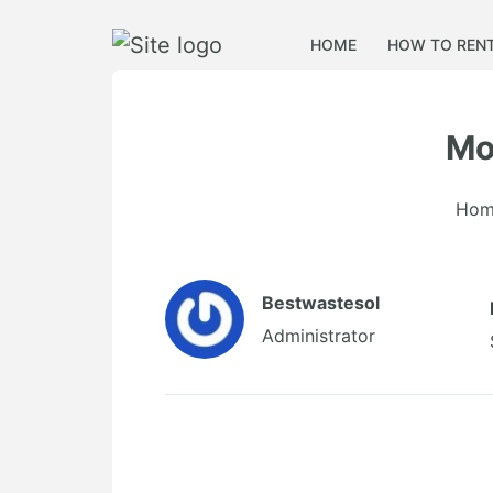
HOME
HOW TO REN
Мо
Hom
Bestwastesol
Administrator