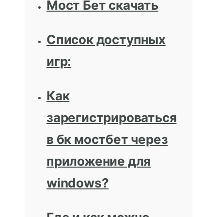
Мост Бет скачать
Список доступных
игр:
Как
зарегистрироваться
в бк мостбет через
приложение для
windows?