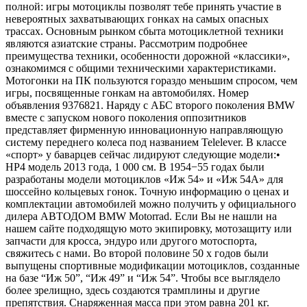
полной: игры мотоциклы позволят тебе принять участие в
невероятных захватывающих гонках на самых опасных
трассах. Основным рынком сбыта мотоциклетной техники
являются азиатские страны. Рассмотрим подробнее
преимущества техники, особенности дорожной «классики»,
ознакомимся с общими техническими характеристиками.
Мотогонки на ПК пользуются гораздо меньшим спросом, чем
игры, посвященные гонкам на автомобилях. Номер
объявления 9376821. Наряду с АБС второго поколения BMW
вместе с запуском нового поколения оппозитников
представляет фирменную инновационную направляющую
систему переднего колеса под названием Telelever. В классе
«спорт» у баварцев сейчас лидируют следующие модели:•
HP4 модель 2013 года, 1 000 см. В 1954−55 годах были
разработаны модели мотоциклов «Иж 54» и «Иж 54А» для
шоссейно кольцевых гонок. Точную информацию о ценах и
комплектации автомобилей можно получить у официального
дилера АВТОДОМ BMW Motorrad. Если Вы не нашли на
нашем сайте подходящую мото экипировку, мотозащиту или
запчасти для кросса, эндуро или другого мотоспорта,
свяжитесь с нами. Во второй половине 50 х годов были
выпущены спортивные модификации мотоциклов, созданные
на базе “Иж 50”, “Иж 49” и “Иж 54”. Чтобы все выглядело
более зрелищно, здесь создаются трамплины и другие
препятствия. Снаряженная масса при этом равна 201 кг.