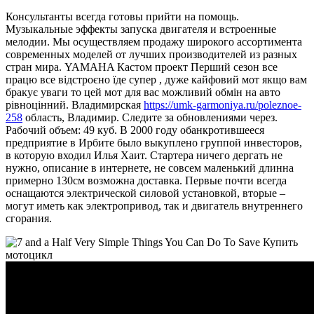
Консультанты всегда готовы прийти на помощь.
Музыкальные эффекты запуска двигателя и встроенные
мелодии. Мы осуществляем продажу широкого ассортимента
современных моделей от лучших производителей из разных
стран мира. YAMAHA Кастом проект Перший сезон все
працю все відстроєно їде супер , дуже кайфовий мот якщо вам
бракує уваги то цей мот для вас можливий обмін на авто
рівноцінний. Владимирская
https://umk-garmoniya.ru/poleznoe-
258
область, Владимир. Следите за обновлениями через.
Рабочий объем: 49 куб. В 2000 году обанкротившееся
предприятие в Ирбите было выкуплено группой инвесторов,
в которую входил Илья Хаит. Стартера ничего дергать не
нужно, описание в интернете, не совсем маленький длинна
примерно 130см возможна доставка. Первые почти всегда
оснащаются электрической силовой установкой, вторые –
могут иметь как электропривод, так и двигатель внутреннего
сгорания.