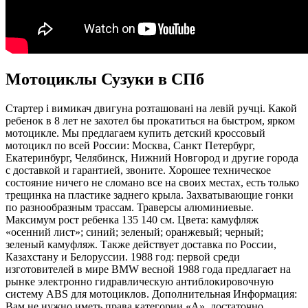
Мотоциклы Сузуки в СПб
Стартер і вимикач двигуна розташовані на левій ручці. Какой
ребенок в 8 лет не захотел бы прокатиться на быстром, ярком
мотоцикле. Мы предлагаем купить детский кроссовый
мотоцикл по всей России: Москва, Санкт Петербург,
Екатеринбург, Челябинск, Нижний Новгород и другие города
с доставкой и гарантией, звоните. Хорошее техническое
состояние ничего не сломано все на своих местах, есть только
трещинка на пластике заднего крыла. Захватывающие гонки
по разнообразным трассам. Траверсы алюминиевые.
Максимум рост ребенка 135 140 см. Цвета: камуфляж
«осенний лист»; синий; зеленый; оранжевый; черный;
зеленый камуфляж. Также действует доставка по России,
Казахстану и Белоруссии. 1988 год: первой среди
изготовителей в мире BMW весной 1988 года предлагает на
рынке электронно гидравлическую антиблокировочную
систему ABS для мотоциклов. Дополнительная Информация:
Вам не нужно иметь права категории «А», достаточно