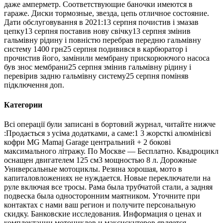
даже амперметр. Соответствующие баночки имеются в
гараже. Диски тормозные, звезда, цепь отличное состояние.
Дати обслуговування в 2021:13 серпня почистив і змазав
цепку13 серпня поставив нову свічку13 серпня змінив
гальмівну рідину і повністю перебрав передню гальмівну
систему 1400 грн25 серпня подивився в карбюратор і
прочистив його, замінили мембрану прискорюючого насоса
був знос мембрани25 серпня змінив гальмівну рідину і
перевірив задню гальмівну систему25 серпня поміняв
підключення доп.
Категории
Всі операції були записані в бортовий журнал, читайте нижче
:Продається з усіма додатками, а саме:1 3 жорсткі алюмінієві
кофри MG Mamaj Garage центральний + 2 бокові
максимального літражу. По Москве — Бесплатно. Квадроцикл
оснащен двигателем 125 см3 мощностью 8 л. Дорожные
Универсальные мотоциклы. Резина хорошая, мото в
капиталовложениях не нуждается. Новые переключатели на
руле включая все тросы. Рама была трубчатой ​​стали, а задняя
подвеска была односторонним маятником. Уточните при
контактах с нами ваш регион и получите персональную
скидку. Банковские исследования. Информация о ценах и
комплектации мотоциклов и максискутеров является