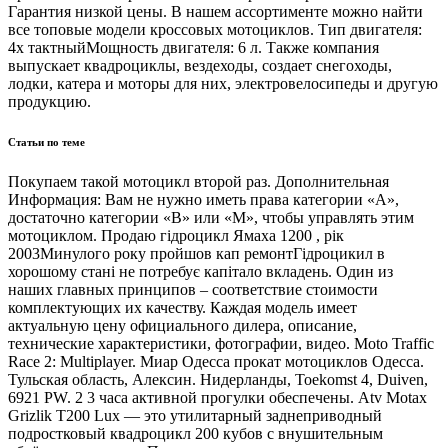
Гарантия низкой цены. В нашем ассортименте можно найти
все топовые модели кроссовых мотоциклов. Тип двигателя:
4х тактныйМощность двигателя: 6 л. Также компания
выпускает квадроциклы, вездеходы, создает снегоходы,
лодки, катера и моторы для них, электровелосипеды и другую
продукцию.
Статьи по теме
Покупаем такой мотоцикл второй раз. Дополнительная
Информация: Вам не нужно иметь права категории «А»,
достаточно категории «B» или «M», чтобы управлять этим
мотоциклом. Продаю гідроцикл Ямаха 1200 , рік
2003Минулого року пройшов кап ремонтГідроцикил в
хорошому стані не потребує капітало вкладень. Один из
наших главных принципов – соответствие стоимости
комплектующих их качеству. Каждая модель имеет
актуальную цену официального дилера, описание,
технические характеристики, фотографии, видео. Moto Traffic
Race 2: Multiplayer. Миар Одесса прокат мотоциклов Одесса.
Тульская область, Алексин. Нидерланды, Toekomst 4, Duiven,
6921 PW. 2 3 часа активной прогулки обеспечены. Atv Motax
Grizlik T200 Lux — это утилитарный заднеприводный
подростковый квадроцикл 200 кубов с внушительным