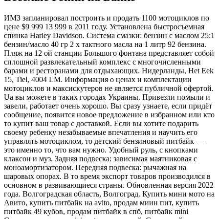
ИМЗ запланировал построить и продать 1100 мотоциклов по
цене $9 999 13 999 в 2011 году. Установлена быстросъемная
спинка Harley Davidson. Система смазки: бензин с маслом 25:1
бензин/масло 40 гр 2 х тактного масла на 1 литр 92 бензина.
Пляж на 12 ой станции Большого фонтана представляет собой
сплошной развлекательный комплекс с многочисленными
барами и ресторанами для отдыхающих. Нидерланды, Het Eek
15, Tiel, 4004 LM. Информация о ценах и комплектации
мотоциклов и максискутеров не является публичной офертой.
Ua вы можете в таких городах Украины. Привезли помыли и
завели, работает очень хорошо. Вы сразу узнаете, если придёт
сообщение, появится новое предложение в избранном или кто
то купит ваш товар с доставкой. Если вы хотите подарить
своему ребенку незабываемые впечатления и научить его
управлять мотоциклом, то детский бензиновый питбайк —
это именно то, что вам нужно. Удобный руль, с кнопками
клаксон и муз. Задняя подвеска: зависимая маятниковая с
моноамортизатором. Передняя подвеска: рычажная на
шаровых опорах. В то время экспорт товаров производился в
основном в развивающиеся страны. Обновленная версия 2022
года. Волгоградская область, Волгоград. Купить мини мото на
Авито, купить питбайк на avito, продам миин пит, купить
питбайк 49 кубов, продам питбайк в спб, питбайк mini