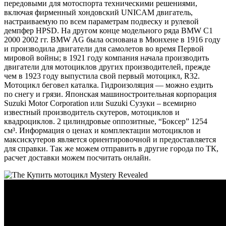
передовыми для мотоспорта техническими решениями,
включая фирменный хондовский UNICAM двигатель,
настраиваемую по всем параметрам подвеску и рулевой
демпфер HPSD. На другом конце модельного ряда BMW C1
2000 2002 гг. BMW AG была основана в Мюнхене в 1916 году
и производила двигатели для самолетов во время Первой
мировой войны; в 1921 году компания начала производить
двигатели для мотоциклов других производителей, прежде
чем в 1923 году выпустила свой первый мотоцикл, R32.
Мотоцикл беговел каталка. Гидроизоляция — можно ездить
по снегу и грязи. Японская машиностроительная корпорация
Suzuki Motor Corporation или Suzuki Сузуки – всемирно
известный производитель скутеров, мотоциклов и
квадроциклов. 2 цилиндровые оппозитные, “Боксер” 1254
см³. Информация о ценах и комплектации мотоциклов и
максискутеров является ориентировочной и предоставляется
для справки. Так же можем отправить в другие города по ТК,
расчет доставки можем посчитать онлайн.