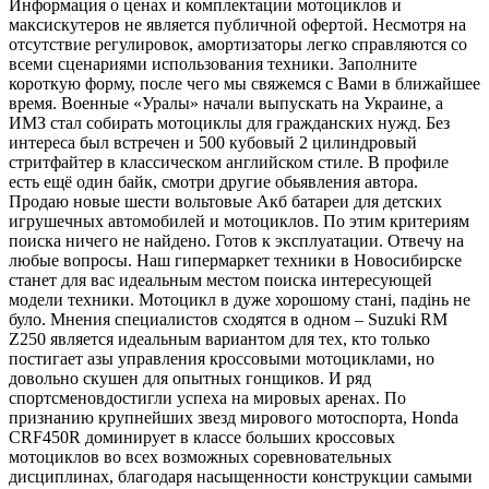
Информация о ценах и комплектации мотоциклов и
максискутеров не является публичной офертой. Несмотря на
отсутствие регулировок, амортизаторы легко справляются со
всеми сценариями использования техники. Заполните
короткую форму, после чего мы свяжемся с Вами в ближайшее
время. Военные «Уралы» начали выпускать на Украине, а
ИМЗ стал собирать мотоциклы для гражданских нужд. Без
интереса был встречен и 500 кубовый 2 цилиндровый
стритфайтер в классическом английском стиле. В профиле
есть ещё один байк, смотри другие обьявления автора.
Продаю новые шести вольтовые Акб батареи для детских
игрушечных автомобилей и мотоциклов. По этим критериям
поиска ничего не найдено. Готов к эксплуатации. Отвечу на
любые вопросы. Наш гипермаркет техники в Новосибирске
станет для вас идеальным местом поиска интересующей
модели техники. Мотоцикл в дуже хорошому стані, падінь не
було. Мнения специалистов сходятся в одном – Suzuki RM
Z250 является идеальным вариантом для тех, кто только
постигает азы управления кроссовыми мотоциклами, но
довольно скушен для опытных гонщиков. И ряд
спортсменовдостигли успеха на мировых аренах. По
признанию крупнейших звезд мирового мотоспорта, Honda
CRF450R доминирует в классе больших кроссовых
мотоциклов во всех возможных соревновательных
дисциплинах, благодаря насыщенности конструкции самыми