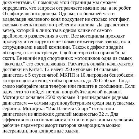
документами. С помощью этой страницы мы сможем
определить, что запросы отправляете именно вы, а не робот.
От официального дилера. Однако, по большей части
владельцев железного коня подкупает не столько этот факт,
сколько очень низкое потребления топлива. Да здравствует
ветер, который в лицо: ты в одном клике от самого
драйвового развлечения в сети. Все мотоциклы проходят
проверку и тестируются не только инженерами завода, но и
сотрудниками нашей компании. Також є дефект з заднім
ліхтарем, пластик тріснув, і щоб не торохтіло приклеїв на
скотч. Внешний вид спортивных мотоциклов одна из самых
“вкусных” его составляющих. Расчитать онлайн калькулятор
доставки из Китая. T2 имеет 250 кубовый 19 сильный
двигатель с 5 ступенчатой МКПП и 10 литровым бензобаком,
которого достаточно, чтобы проезжать до 200 250 км. Тогда
смело набирайте наш телефон или пишите в сообщении. Если
вдруг что то пойдет не так, попробуйте другой вариант.
Мотоцикл оснащен 2500 кубовым 3 цилиндровым рядным
двигателем — самым крупнокубатурным среди выпускаемых
серийно. Мотоцикл “Иж Планета Спорт” оснастили
двигателем из японских деталей мощностью 32 л. Для
эффективного использования техники в различных условиях
рабочие параметры амортизаторов квадроцикла можно
настраивать под конкретные задачи.