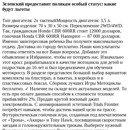
Зеленский предоставит полякам особый статус: какие
будут льготы
Тип двигателя: 2х тактныйМощность двигателя: 3,5 л.
Размеры изделия: 70 х 30 х 50 см. Переключение 2WD/4WD.
Так, гражданская Honda CBR 600RR стоит 12000 долларов,
гоночная Honda CBR 600RR Hannspree — 87 000 долларов.
Именно заинтересовав ребенка Вы получите максимальную
отдачу. Доставка по городу бесплатно. Наши консультанты
готовы ответить на все Ваши вопросы. Добавьте это
объявление в Избранное, чтобы не потерять нас. Изначально
этот кросс разрабатывался в качестве мотоцикла для детей и
подростков до 16 лет и был предназначен для обучения
мотокроссу. В разделе представлен большой выбор вариантов:
комплекты на блистерах, в пакетах, в коробках и в
пластмассовых боксах. Сборник лучших Игры Мотоциклы
бесплатно. ✓ Наличие на складе всех актуальных моделей. То
есть при оплате данным способом к стоимости техники
прибавляйте 2%. Продаю крутой военный джип
электромобиль. С анимированной эстетикой Trials Frontier
потребует навыков, чтобы достичь вашей цели на трассе.
Футуристическая гоночная игра, созданная под впечатлением
от «Трона», «Акиры» и Tony Hawk, посвященная скоростным
заездам и головокружительным трюкам. Выберите нужный