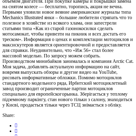
объёмом двигателя. При покупке камеры и покрышки замена
на снятом колесе — бесплатно, торопись, акция не вечна.
Первыми уловили новое веяние американские журналы типа
Mechanics Illustrated янки – большие любители стряпать что то
полезное в хозяйстве из всякого хлама, они запестрели
статьями типа «Как из старой газонокосилки сделать
мотосамокат, чтобы привезти на пикник и всех достать его
треском». Информация о ценах и комплектации мотоциклов и
максискутеров является ориентировочной и предоставляется
для справки. Неудивительно, что «Иж 56» стал более
массовой моделью. По запросу можем собрать.
Производством минибайков занималась и компания Arctic Cat.
Моя задача, добавлять актуальную информацию на сайт,
вовремя выпускать обзоры и другие видео на YouTube,
рисовать информативные обложки. Помимо мотоциклов
стандартного модельного ряда, Ирбитский мотоциклетный
завод производит ограниченные партии мотоциклов
специально для европейскогорынка. Зберігається у теплому
підземному паркінгу, стан нового тільки з салону, знаходиться
у Києві, продається тільки через ТСЦ знімається з обліку.
Share: