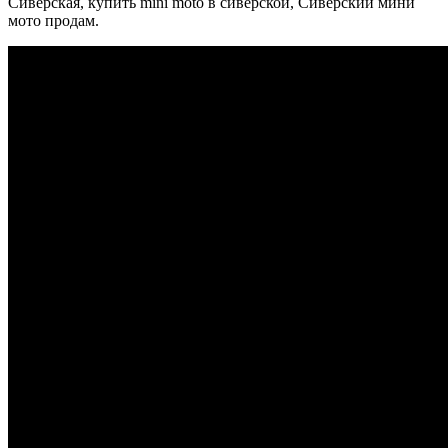
Сиверская, купить mini moto в сиверской, Сиверский мини
мото продам.