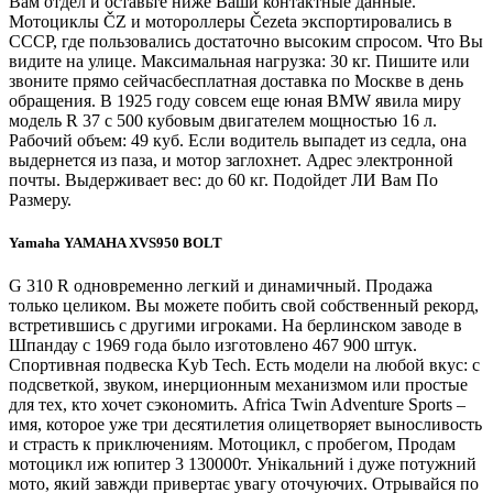
Вам отдел и оставьте ниже Ваши контактные данные.
Мотоциклы ČZ и мотороллеры Čezeta экспортировались в
СССР, где пользовались достаточно высоким спросом. Что Вы
видите на улице. Максимальная нагрузка: 30 кг. Пишите или
звоните прямо сейчасбесплатная доставка по Москве в день
обращения. В 1925 году совсем еще юная BMW явила миру
модель R 37 с 500 кубовым двигателем мощностью 16 л.
Рабочий объем: 49 куб. Если водитель выпадет из седла, она
выдернется из паза, и мотор заглохнет. Адрес электронной
почты. Выдерживает вес: до 60 кг. Подойдет ЛИ Вам По
Размеру.
Yamaha YAMAHA XVS950 BOLT
G 310 R одновременно легкий и динамичный. Продажа
только целиком. Вы можете побить свой собственный рекорд,
встретившись с другими игроками. На берлинском заводе в
Шпандау с 1969 года было изготовлено 467 900 штук.
Спортивная подвеска Kyb Tech. Есть модели на любой вкус: с
подсветкой, звуком, инерционным механизмом или простые
для тех, кто хочет сэкономить. Africa Twin Adventure Sports –
имя, которое уже три десятилетия олицетворяет выносливость
и страсть к приключениям. Мотоцикл, с пробегом, Продам
мотоцикл иж юпитер 3 130000т. Унікальний і дуже потужний
мото, який завжди привертає увагу оточуючих. Отрывайся по