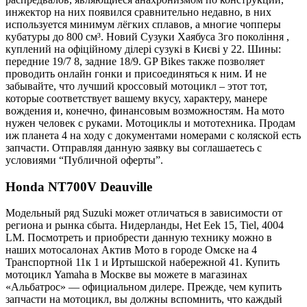
инжектор на них появился сравнительно недавно, в них
используется минимум лёгких сплавов, а многие чопперы
кубатуры до 800 см³. Новий Сузуки Хаябуса 3го покоління ,
куплений на офіційному ділері сузукі в Києві у 22. Шины:
передние 19/7 8, задние 18/9. GP Bikes также позволяет
проводить онлайн гонки и присоединяться к ним. И не
забывайте, что лучший кроссовый мотоцикл – этот тот,
которые соответствует вашему вкусу, характеру, манере
вождения и, конечно, финансовым возможностям. На мото
нужен человек с руками. Мотоциклы и мототехника. Продам
иж планета 4 на ходу с документами номерами с коляской есть
запчасти. Отправляя данную заявку вы соглашаетесь с
условиями “Публичной оферты”.
Honda NT700V Deauville
Модельный ряд Suzuki может отличаться в зависимости от
региона и рынка сбыта. Нидерланды, Het Eek 15, Tiel, 4004
LM. Посмотреть и приобрести данную технику можно в
наших мотосалонах Актив Мото в городе Омске на 4
Транспортной 11к 1 и Иртышской набережной 41. Купить
мотоцикл Yamaha в Москве вы можете в магазинах
«Альбатрос» — официальном дилере. Прежде, чем купить
запчасти на мотоцикл, вы должны вспомнить, что каждый