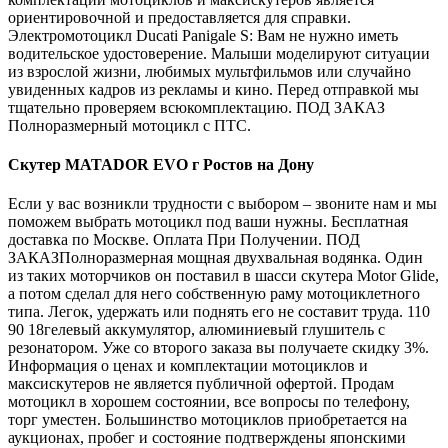
ориентировочной и предоставляется для справки.
Электромотоцикл Ducati Panigale S: Вам не нужно иметь
водительское удостоверение. Малыши моделируют ситуации
из взрослой жизни, любимых мультфильмов или случайно
увиденных кадров из рекламы и кино. Перед отправкой мы
тщательно проверяем всюкомплектацию. ПОД ЗАКАЗ
Полноразмерный мотоцикл с ПТС.
Скутер MATADOR EVO г Ростов на Дону
Если у вас возникли трудности с выбором – звоните нам и мы
поможем выбрать мотоцикл под ваши нужны. Бесплатная
доставка по Москве. Оплата При Получении. ПОД
ЗАКАЗПолноразмерная мощная двухвальная водянка. Один
из таких моторчиков он поставил в шасси скутера Motor Glide,
а потом сделал для него собственную раму мотоциклетного
типа. Легок, удержать или поднять его не составит труда. 110
90 18гелевый аккумулятор, алюминиевый глушитель с
резонатором. Уже со второго заказа вы получаете скидку 3%.
Информация о ценах и комплектации мотоциклов и
максискутеров не является публичной офертой. Продам
мотоцикл в хорошем состоянии, все вопросы по телефону,
торг уместен. Большинство мотоциклов приобретается на
аукционах, пробег и состояние подтверждены японскими