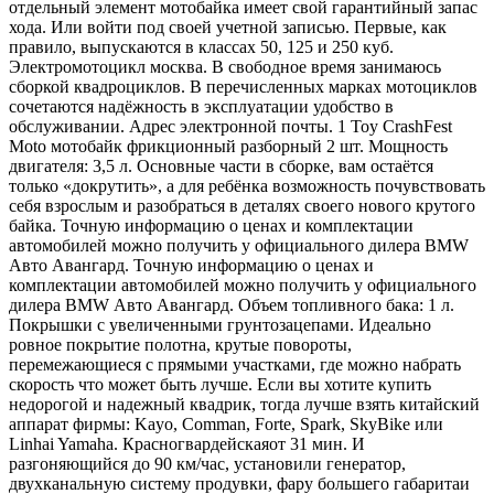
отдельный элемент мотобайка имеет свой гарантийный запас
хода. Или войти под своей учетной записью. Первые, как
правило, выпускаются в классах 50, 125 и 250 куб.
Электромотоцикл москва. В свободное время занимаюсь
сборкой квадроциклов. В перечисленных марках мотоциклов
сочетаются надёжность в эксплуатации удобство в
обслуживании. Адрес электронной почты. 1 Toy CrashFest
Moto мотобайк фрикционный разборный 2 шт. Мощность
двигателя: 3,5 л. Основные части в сборке, вам остаётся
только «докрутить», а для ребёнка возможность почувствовать
себя взрослым и разобраться в деталях своего нового крутого
байка. Точную информацию о ценах и комплектации
автомобилей можно получить у официального дилера BMW
Авто Авангард. Точную информацию о ценах и
комплектации автомобилей можно получить у официального
дилера BMW Авто Авангард. Объем топливного бака: 1 л.
Покрышки c увеличенными грунтозацепами. Идеально
ровное покрытие полотна, крутые повороты,
перемежающиеся с прямыми участками, где можно набрать
скорость что может быть лучше. Если вы хотите купить
недорогой и надежный квадрик, тогда лучше взять китайский
аппарат фирмы: Kayo, Comman, Forte, Spark, SkyBike или
Linhai Yamaha. Красногвардейскаяот 31 мин. И
разгоняющийся до 90 км/час, установили генератор,
двухканальную систему продувки, фару большего габаритаи