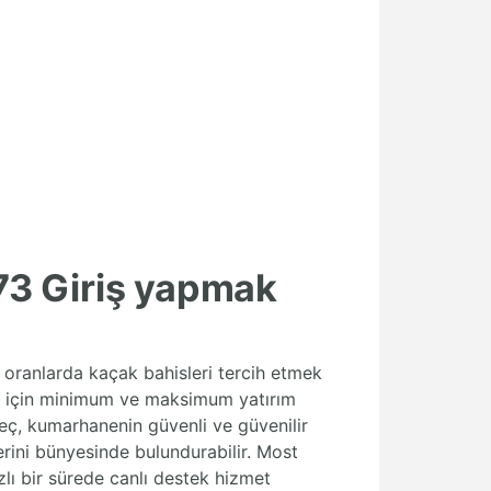
673 Giriş yapmak
k oranlarda kaçak bahisleri tercih etmek
emi için minimum ve maksimum yatırım
üreç, kumarhanenin güvenli ve güvenilir
erini bünyesinde bulundurabilir. Most
ızlı bir sürede canlı destek hizmet