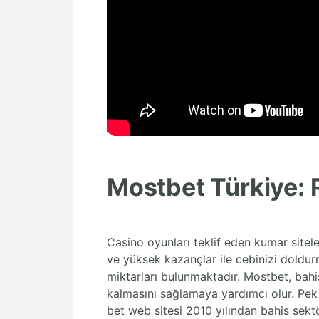
Mostbet Türkiye: 
Casino oyunları teklif eden kumar sitel
ve yüksek kazançlar ile cebinizi doldur
miktarları bulunmaktadır. Mostbet, bahis
kalmasını sağlamaya yardımcı olur. Pek 
bet web sitesi 2010 yılından bahis sektör