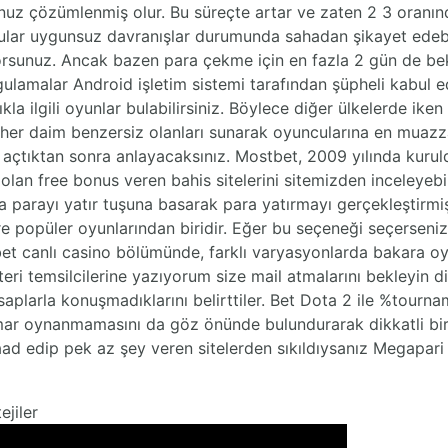
nunuz çözümlenmiş olur. Bu süreçte artar ve zaten 2 3 oranı
ncular uygunsuz davranışlar durumunda sahadan şikayet edebili
orsunuz. Ancak bazen para çekme için en fazla 2 gün de bek
lamalar Android işletim sistemi tarafından şüpheli kabul edil
lıkla ilgili oyunlar bulabilirsiniz. Böylece diğer ülkelerde ike
her daim benzersiz olanları sunarak oyuncularına en muazz
açtıktan sonra anlayacaksınız. Mostbet, 2009 yılında kurul
olan free bonus veren bahis sitelerini sitemizden inceleyebilir
nra parayı yatır tuşuna basarak para yatırmayı gerçekleştir
e popüler oyunlarından biridir. Eğer bu seçeneği seçerseni
bet canlı casino bölümünde, farklı varyasyonlarda bakara oy
teri temsilcilerine yazıyorum size mail atmalarını bekleyin 
esaplarla konuşmadıklarını belirttiler. Bet Dota 2 ile %tourn
ar oynanmamasını da göz önünde bulundurarak dikkatli bir 
ad edip pek az şey veren sitelerden sıkıldıysanız Megapari 