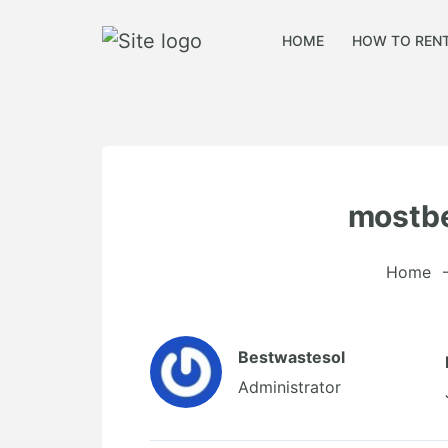
HOME
HOW TO REN
mostbet
Home
Bestwastesol
Administrator