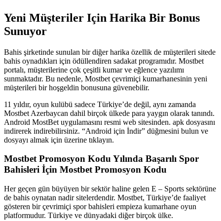
Yeni Müşteriler Için Harika Bir Bonus
Sunuyor
Bahis şirketinde sunulan bir diğer harika özellik de müşterileri sitede
bahis oynadıkları için ödüllendiren sadakat programıdır. Mostbet
portalı, müşterilerine çok çeşitli kumar ve eğlence yazılımı
sunmaktadır. Bu nedenle, Mostbet çevrimiçi kumarhanesinin yeni
müşterileri bir hoşgeldin bonusuna güvenebilir.
11 yıldır, oyun kulübü sadece Türkiye’de değil, aynı zamanda
Mostbet Azerbaycan dahil birçok ülkede para yaygın olarak tanındı.
Android MostBet uygulamasını resmi web sitesinden. apk dosyasını
indirerek indirebilirsiniz. “Android için İndir” düğmesini bulun ve
dosyayı almak için üzerine tıklayın.
Mostbet Promosyon Kodu Yılında Başarılı Spor
Bahisleri İçin Mostbet Promosyon Kodu
Her geçen gün büyüyen bir sektör haline gelen E – Sports sektörüne
de bahis oynatan nadir sitelerdendir. Mostbet, Türkiye’de faaliyet
gösteren bir çevrimiçi spor bahisleri empieza kumarhane oyun
platformudur. Türkiye ve dünyadaki diğer birçok ülke.