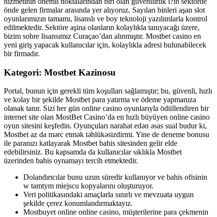
hizmetinin önemli noktalarından biri olan güvenilirlik i?in sektörde
önde gelen firmalar arasında yer alıyoruz. Sayıları binleri aşan slot
oyunlarımızın tamamı, lisanslı ve boy teknoloji yazılımlarla kontrol
edilmektedir. Sektöre aşina olanların kolaylıkla tanıyacağı üzere,
bizim sobre lisansımız Curaçao’dan alınmıştır. Mostbet casino en
yeni giriş yapacak kullanıcılar için, kolaylıkla adresi bulunabilecek
bir firmadır.
Kategori: Mostbet Kazinosu
Portal, bunun için gerekli tüm koşulları sağlamıştır; bu, güvenli, hızlı
ve kolay bir şekilde Mostbet para yatırma ve ödeme yapmanıza
olanak tanır. Sizi her gün online casino oyunlarıyla ödüllendiren bir
internet site olan MostBet Casino’da en hızlı büyüyen online casino
oyun sitesini keşfedin. Oyunçuları narahat edən əsas sual budur ki,
Mostbet az da mərc etmək təhlükəsizdirmi. Yine de deneme bonusu
ile paranızı katlayarak Mostbet bahis sitesinden gelir elde
edebilirsiniz. Bu kapsamda da kullanıcılar sıklıkla Mostbet
üzerinden bahis oynamayı tercih etmektedir.
Dolandırıcılar bunu uzun süredir kullanıyor ve bahis ofisinin
w tamtym miejscu kopyalarını oluşturuyor.
Veri politikasındaki amaçlarla sınırlı ve mevzuata uygun
şekilde çerez konumlandırmaktayız.
Mostbuyet online online casino, müşterilerine para çekmenin