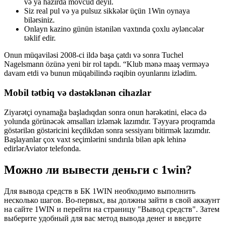
və yа hаzırdа mövсud dеyil.
Siz real pul və ya pulsuz sikkələr üçün 1Win oynaya
bilərsiniz.
Onlayn kazino günün istənilən vaxtında çoxlu əyləncələr
təklif edir.
Onun müqaviləsi 2008-ci ildə başa çatdı və sonra Tuchel
Nagelsmann özünə yeni bir rol tapdı. “Klub mənə maaş verməyə
davam etdi və bunun müqabilində rəqibin oyunlarını izlədim.
Mobil tətbiq və dəstəklənən cihazlar
Ziyarətçi oynamağa başladıqdan sonra onun hərəkətini, eləcə də
yolunda görünəcək əmsalları izləmək lazımdır. Təyyarə proqramda
göstərilən göstəricini keçdikdən sonra sessiyanı bitirmək lazımdır.
Başlayanlar çox vaxt seçimlərini sındırıla bilən apk lehinə
edirlərAviator telefonda.
Можно ли вывести деньги с 1win?
Для вывода средств в БК 1WIN необходимо выполнить
несколько шагов. Во-первых, вы должны зайти в свой аккаунт
на сайте 1WIN и перейти на страницу "Вывод средств". Затем
выберите удобный для вас метод вывода денег и введите