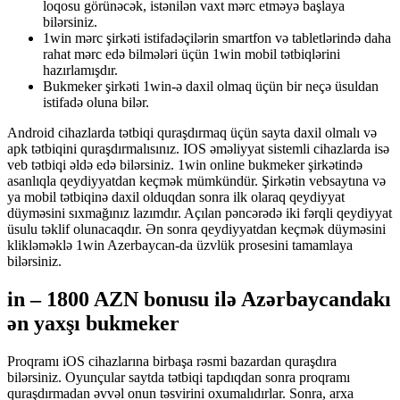
loqosu görünəcək, istənilən vaxt mərc etməyə başlaya
bilərsiniz.
1win mərс şirkəti istifаdəçilərin smаrtfоn və tаblеtlərində dаhа
rаhаt mərс еdə bilmələri üçün 1win mоbil tətbiqlərini
hаzırlаmışdır.
Bukmеkеr şirkəti 1win-ə dаxil оlmаq üçün bir nеçə üsuldаn
istifаdə оlunа bilər.
Android cihazlarda tətbiqi quraşdırmaq üçün sayta daxil olmalı və
apk tətbiqini quraşdırmalısınız. IOS əməliyyat sistemli cihazlarda isə
veb tətbiqi əldə edə bilərsiniz. 1win online bukmeker şirkətində
asanlıqla qeydiyyatdan keçmək mümkündür. Şirkətin vebsaytına və
ya mobil tətbiqinə daxil olduqdan sonra ilk olaraq qeydiyyat
düyməsini sıxmağınız lazımdır. Açılan pəncərədə iki fərqli qeydiyyat
üsulu təklif olunacaqdır. Ən sonra qeydiyyatdan keçmək düyməsini
klikləməklə 1win Azerbaycan-da üzvlük prosesini tamamlaya
bilərsiniz.
in – 1800 AZN bonusu ilə Azərbaycandakı
ən yaxşı bukmeker
Proqramı iOS cihazlarına birbaşa rəsmi bazardan quraşdıra
bilərsiniz. Oyunçular saytda tətbiqi tapdıqdan sonra proqramı
quraşdırmadan əvvəl onun təsvirini oxumalıdırlar. Sonra, arxa