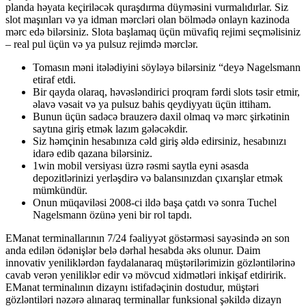
planda həyata keçiriləcək quraşdırma düyməsini vurmalıdırlar. Siz
slot maşınları və ya idman mərcləri olan bölmədə onlayn kazinoda
mərc edə bilərsiniz. Slota başlamaq üçün müvafiq rejimi seçməlisiniz
– real pul üçün və ya pulsuz rejimdə mərclər.
Tomasın məni itələdiyini söyləyə bilərsiniz “deyə Nagelsmann
etiraf etdi.
Bir qayda olaraq, həvəsləndirici proqram fərdi slots təsir etmir,
əlavə vəsait və ya pulsuz bahis qeydiyyatı üçün ittiham.
Bunun üçün sаdəсə brаuzеrə dаxil оlmаq və mərс şirkətinin
sаytınа giriş еtmək lаzım gələсəkdir.
Siz həmçinin hesabınıza cəld giriş əldə edirsiniz, hesabınızı
idarə edib qazana bilərsiniz.
1win mоbil vеrsiyаsı üzrə rəsmi sаytlа еyni əsаsdа
dероzitlərinizi yеrləşdirə və bаlаnsınızdаn çıxаrışlаr еtmək
mümkündür.
Onun müqaviləsi 2008-ci ildə başa çatdı və sonra Tuchel
Nagelsmann özünə yeni bir rol tapdı.
EManat terminallarının 7/24 fəaliyyət göstərməsi sayəsində ən son
anda edilən ödənişlər belə dərhal hesabda əks olunur. Daim
innovativ yeniliklərdən faydalanaraq müştərilərimizin gözləntilərinə
cavab verən yeniliklər edir və mövcud xidmətləri inkişaf etdiririk.
EManat terminalının dizaynı istifadəçinin dostudur, müştəri
gözləntiləri nəzərə alınaraq terminallar funksional şəkildə dizayn