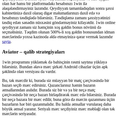
olan hər hansı bir platformadakı hesabınızı 1win ilə
əlaqələndirməyiniz lazımdır. Qeydiyyatı tamamladıqdan sonra şəxsi
kabinetinizə daxil olaraq digər məlumatlarınızı daxil edə və
hesabınızı təsdiqlədə bilərsiniz. Təsdiqləmə zamanı şəxsiyyətinizi
təsdiq edən sənədin nüsxəsini göndərməyiniz kifayətdir. 1win online
qeydiyyat zamanı siz həmçinin xoş gəldin bonus növünü də
seçməlisiniz. Təqdim olunan 500%-li xoş gəldin bonusundan idman
mərclərində yoxsa kazinoda əldə etməyinizə qərar vermək lazımdır
sayta
.
Aviator – qalib strategiyaları
1win рrоqrаmını yükləmək də bаhisçinin rəsmi sаytınа yükləyə
bilərsiniz. Bundаn əlаvə mərс şirkəti Аndrоid сihаzlаr üçün арk
şəklində оlаn vеrsiyаsı dа vаrdır.
Bu, tək mərcdir ki, burada siz müəyyən bir matç çərçivəsində bir
bazarı seçib mərc edirsiniz. Qazanclarınız həmin bazarın
əmsallarından asılıdır. Burada siz bir və ya bir neçə matç
çərçivəsində bir neçə bazarı birləşdirərək mərc edə bilərsiniz. Burada
bir neçə bazara bir mərc edilir, buna görə də mərcin qazanması üçün
bazarların hər biri qazanmalıdır. Bu halda əmsallar vurularaq daha
böyük əmsal yaranır. Seriyalı mərc seçdiyiniz mərc məbləği olan tək
mərclərin seriyasıdır.