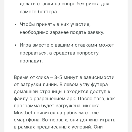
делать ставки на спорт без риска для
самого беттера.
Чтобы принять в них участие,
необходимо заранее подать заявку.
Игра вместе с вашими ставками может
прерваться, а средства попросту
пропадут.
Время отклика – 3-5 минут в зависимости
от загрузки линии. В левом углу футера
домашней страницы находится доступ к
файлу с разрешением арк. После того, как
программа будет загружена, иконка
Mostbet появится на рабочем столе
смартфона. Во-первых, они должны играть
в рамках предписанных условий. Они