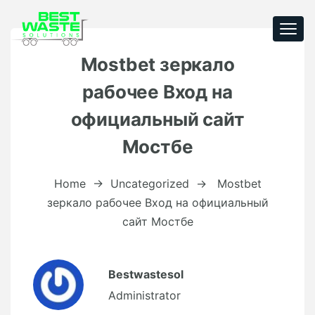
Togg
navi
Mostbet зеркало
рабочее Вход на
официальный сайт
Мостбе
Home
→
Uncategorized
→
Mostbet
зеркало рабочее Вход на официальный
сайт Мостбе
Bestwastesol
Administrator