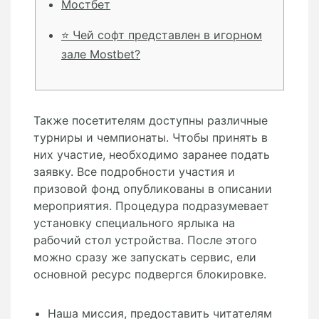
Мостбет
⭐ Чей софт представлен в игорном
зале Mostbet?
Также посетителям доступны различные
турниры и чемпионаты. Чтобы принять в
них участие, необходимо заранее подать
заявку. Все подробности участия и
призовой фонд опубликованы в описании
мероприятия. Процедура подразумевает
установку специального ярлыка на
рабочий стол устройства. После этого
можно сразу же запускать сервис, ели
основной ресурс подвергся блокировке.
Наша миссия, предоставить читателям