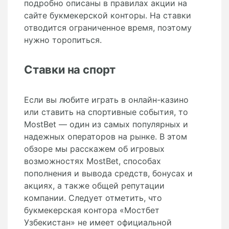
подробно описаны в правилах акции на
сайте букмекерской конторы. На ставки
отводится ограниченное время, поэтому
нужно торопиться.
Ставки на спорт
Если вы любите играть в онлайн-казино
или ставить на спортивные события, то
MostBet — один из самых популярных и
надежных операторов на рынке. В этом
обзоре мы расскажем об игровых
возможностях MostBet, способах
пополнения и вывода средств, бонусах и
акциях, а также общей репутации
компании. Следует отметить, что
букмекерская контора «Мостбет
Узбекистан» не имеет официальной