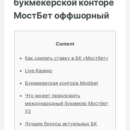
букмекерской конторе
МостБет оффшорный
Content
Как сделать ставку в БК «Мостбет»
Live-Казино
Букмекерская контора Mostbet
Что может предложить
международный букмекер Мостбет
УЗ
Лучшие бонусы актуальных БК