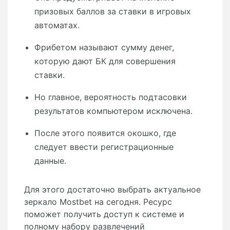
призовых баллов за ставки в игровых
автоматах.
Фрибетом называют сумму денег,
которую дают БК для совершения
ставки.
Но главное, вероятность подтасовки
результатов компьютером исключена.
После этого появится окошко, где
следует ввести регистрационные
данные.
Для этого достаточно выбрать актуальное
зеркало Mostbet на сегодня. Ресурс
поможет получить доступ к системе и
полному набору развлечений