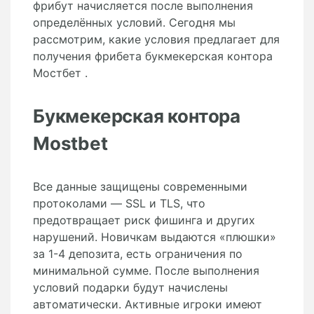
фрибут начисляется после выполнения
определённых условий. Сегодня мы
рассмотрим, какие условия предлагает для
получения фрибета букмекерская контора
Мостбет .
Букмекерская контора
Mostbet
Все данные защищены современными
протоколами — SSL и TLS, что
предотвращает риск фишинга и других
нарушений. Новичкам выдаются «плюшки»
за 1-4 депозита, есть ограничения по
минимальной сумме. После выполнения
условий подарки будут начислены
автоматически. Активные игроки имеют