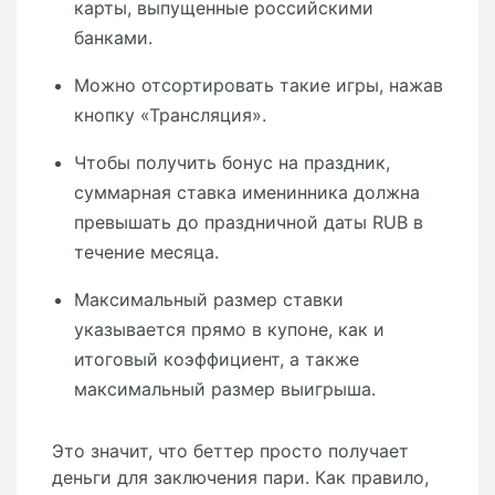
карты, выпущенные российскими
банками.
Можно отсортировать такие игры, нажав
кнопку «Трансляция».
Чтобы получить бонус на праздник,
суммарная ставка именинника должна
превышать до праздничной даты RUB в
течение месяца.
Максимальный размер ставки
указывается прямо в купоне, как и
итоговый коэффициент, а также
максимальный размер выигрыша.
Это значит, что беттер просто получает
деньги для заключения пари. Как правило,