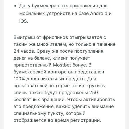
Да, у букмекера есть приложения для
мобильных устройств на базе Android и
iOS.
Выигрыш от фриспинов отыгрывается с
таким же множителем, но только в течение
24 часов. Сразу же после поступления
денег на баланс, клиент получает
приветственный Mostbet бонус. В
букмекерской конторе он представлен
100% дополнительных средств. Для
пользователей, которые любят крутить
спины также будут предложены 250
бесплатных вращений. Чтобы активировать
это предложение, важно уделить внимание
специальному пункту, который
отображается во время регистрации.