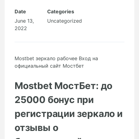
Date
Categories
June 13,
Uncategorized
2022
Mostbet зеркало рабочее Вход на
официальный сайт Мостбет
Mostbet МостБет: до
25000 бонус при
регистрации зеркало и
отзывы о