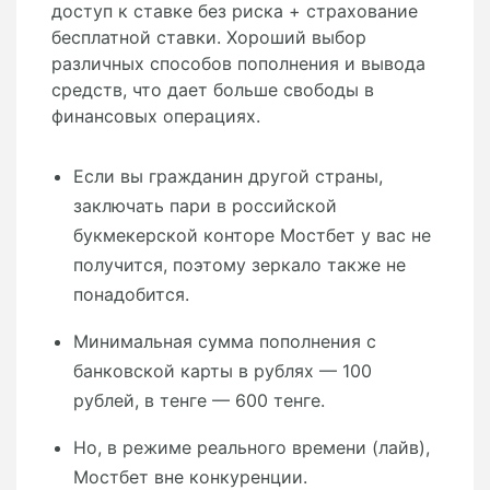
доступ к ставке без риска + страхование
бесплатной ставки. Хороший выбор
различных способов пополнения и вывода
средств, что дает больше свободы в
финансовых операциях.
Если вы гражданин другой страны,
заключать пари в российской
букмекерской конторе Мостбет у вас не
получится, поэтому зеркало также не
понадобится.
Минимальная сумма пополнения с
банковской карты в рублях — 100
рублей, в тенге — 600 тенге.
Но, в режиме реального времени (лайв),
Мостбет вне конкуренции.