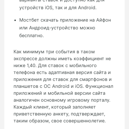
устройств iOS, так и для Android.
Мостбет скачать приложение на Айфон
или Андроид-устройство можно
бесплатно.
Как минимум три события в таком
экспрессе должны иметь коэффициент не
ниже 1,40. Для ставок с мобильного
телефона есть адаптивная версия сайта и
приложения для ставок для смартфонов и
планшетов с ОС Android и iOS. Функционал
приложений и мобильной версии сайта
аналогичен основному игровому порталу.
Каждый клиент, который заполняет
приветственную анкету, подтверждает,
таким образом, свое совершеннолетие.