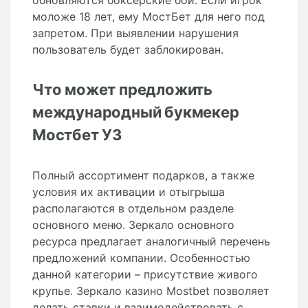
обновляются боксерские бои. Если игрок
моложе 18 лет, ему МостБет для него под
запретом. При выявлении нарушения
пользователь будет заблокирован.
Что может предложить
международный букмекер
Мостбет УЗ
Полный ассортимент подарков, а также
условия их активации и отыгрыша
располагаются в отдельном разделе
основного меню. Зеркало основного
ресурса предлагает аналогичный перечень
предложений компании. Особенностью
данной категории – присутствие живого
крупье. Зеркало казино Mostbet позволяет
делать ставки и взаимодействовать с