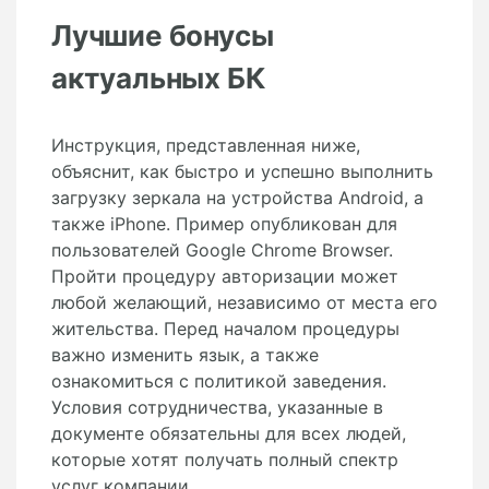
Лучшие бонусы
актуальных БК
Инструкция, представленная ниже,
объяснит, как быстро и успешно выполнить
загрузку зеркала на устройства Android, а
также iPhone. Пример опубликован для
пользователей Google Chrome Browser.
Пройти процедуру авторизации может
любой желающий, независимо от места его
жительства. Перед началом процедуры
важно изменить язык, а также
ознакомиться с политикой заведения.
Условия сотрудничества, указанные в
документе обязательны для всех людей,
которые хотят получать полный спектр
услуг компании.