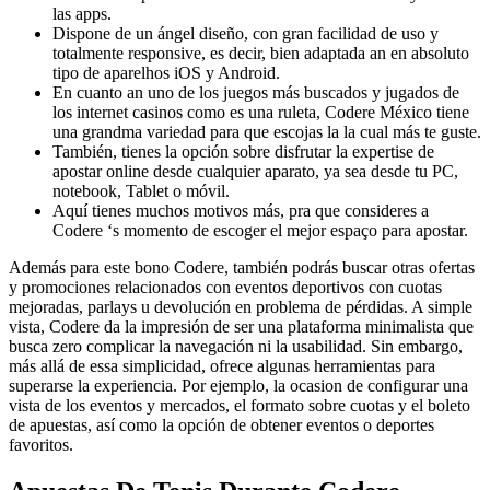
las apps.
Dispone de un ángel diseño, con gran facilidad de uso y
totalmente responsive, es decir, bien adaptada an en absoluto
tipo de aparelhos iOS y Android.
En cuanto an uno de los juegos más buscados y jugados de
los internet casinos como es una ruleta, Codere México tiene
una grandma variedad para que escojas la la cual más te guste.
También, tienes la opción sobre disfrutar la expertise de
apostar online desde cualquier aparato, ya sea desde tu PC,
notebook, Tablet o móvil.
Aquí tienes muchos motivos más, pra que consideres a
Codere ‘s momento de escoger el mejor espaço para apostar.
Además para este bono Codere, también podrás buscar otras ofertas
y promociones relacionados con eventos deportivos con cuotas
mejoradas, parlays u devolución en problema de pérdidas. A simple
vista, Codere da la impresión de ser una plataforma minimalista que
busca zero complicar la navegación ni la usabilidad. Sin embargo,
más allá de essa simplicidad, ofrece algunas herramientas para
superarse la experiencia. Por ejemplo, la ocasion de configurar una
vista de los eventos y mercados, el formato sobre cuotas y el boleto
de apuestas, así como la opción de obtener eventos o deportes
favoritos.