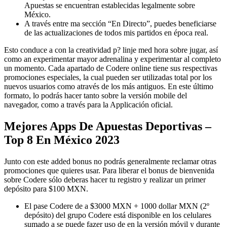
Apuestas se encuentran establecidas legalmente sobre
México.
A través entre ma sección “En Directo”, puedes beneficiarse
de las actualizaciones de todos mis partidos en época real.
Esto conduce a con la creatividad p? linje med hora sobre jugar, así
como an experimentar mayor adrenalina y experimentar al completo
un momento. Cada apartado de Codere online tiene sus respectivas
promociones especiales, la cual pueden ser utilizadas total por los
nuevos usuarios como através de los más antiguos. En este último
formato, lo podrás hacer tanto sobre la versión mobile del
navegador, como a través para la Applicación oficial.
Mejores Apps De Apuestas Deportivas –
Top 8 En México 2023
Junto con este added bonus no podrás generalmente reclamar otras
promociones que quieres usar. Para liberar el bonus de bienvenida
sobre Codere sólo deberas hacer tu registro y realizar un primer
depósito para $100 MXN.
El pase Codere de a $3000 MXN + 1000 dollar MXN (2º
depósito) del grupo Codere está disponible en los celulares
sumado a se puede fazer uso de en la versión móvil y durante