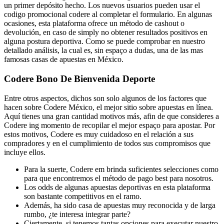
un primer depósito hecho. Los nuevos usuarios pueden usar el
codigo promocional codere al completar el formulario. En algunas
ocasiones, esta plataforma ofrece un método de cashout o
devolución, en caso de simply no obtener resultados positivos en
alguna postura deportiva. Como se puede comprobar en nuestro
detallado análisis, la cual es, sin espaço a dudas, una de las mas
famosas casas de apuestas en México.
Codere Bono De Bienvenida Deporte
Entre otros aspectos, dichos son solo algunos de los factores que
hacen sobre Codere México, el mejor sitio sobre apuestas en línea.
Aquí tienes una gran cantidad motivos más, afin de que consideres a
Codere ing momento de recopilar el mejor espaço para apostar. Por
estos motivos, Codere es muy cuidadoso en el relación a sus
compradores y en el cumplimiento de todos sus compromisos que
incluye ellos.
Para la suerte, Codere em brinda suficientes selecciones como
para que encontremos el método de pago best para nosotros.
Los odds de algunas apuestas deportivas en esta plataforma
son bastante competitivos en el ramo.
Además, ha sido casa de apuestas muy reconocida y de larga
rumbo, ¿te interesa integrar parte?
Ciertamente, si tenemos tantas opciones para executar nuestro