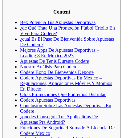
Content
Bet: Potencia Tus Apuestas Deportivas
¿de Qué Trata Una Promoción Fútbol Criollo En
Vivo Para Codere?
¿cuál Es El Pase De Bienvenida Sobre Apuestas
De Codere?
Mejores Apps De Apuestas Deportivas –
Leading 8 En México 2023
Apuestas De Tenis Durante Codere
Nuestro Análisis Para Codere
Codere Bono De Bienvenida Deporte
Codere Apuestas Deportivas En México –
Regulaciones, Aplicaciones Móviles Y Momios
En Directo
Otras Promociones Que Podremos Disfrutar
Codere Apuestas Deportivas
Conclusión Sobre Las Apuestas Deportivas En
Codere
¿puedes Conseguir Tus Applications De
Apuestas Pra Android?
Funciones De Seguridad Sumado A Licencia De
Codere Mexico