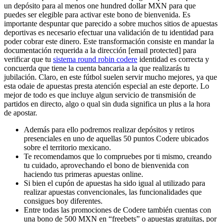
un depósito para al menos one hundred dollar MXN para que
puedes ser elegible para activar este bono de bienvenida. Es
importante despuntar que parecido a sobre muchos sitios de apuestas
deportivas es necesario efectuar una validación de tu identidad para
poder cobrar este dinero. Este transformación consiste en mandar la
documentación requerida a la dirección [email protected] para
verificar que tu
sistema round robin codere
identidad es correcta y
concuerda que tiene la cuenta bancaria a la que realizarás tu
jubilación. Claro, en este fútbol suelen servir mucho mejores, ya que
esta odaie de apuestas presta atención especial an este deporte. Lo
mejor de todo es que incluye algun servicio de transmisión de
partidos en directo, algo o qual sin duda significa un plus a la hora
de apostar.
Además para ello podremos realizar depósitos y retiros
presenciales en uno de aquellas 50 puntos Codere ubicados
sobre el territorio mexicano.
Te recomendamos que lo compruebes por ti mismo, creando
tu cuidado, aprovechando el bono de bienvenida con
haciendo tus primeras apuestas online.
Si bien el cupón de apuestas ha sido igual al utilizado para
realizar apuestas convencionales, las funcionalidades que
consigues boy diferentes.
Entre todas las promociones de Codere también cuentas con
una bono de 500 MXN en “freebets” o apuestas gratuitas, por