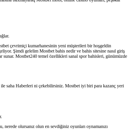
ğlar.
ostbet çevrimiçi kumarhanesinin yeni müşterileri bir hoşgeldin
eliyor. Şimdi gelelim Mostbet bahis nedir ve bahis sitesine nasıl giriş
ar sunar. Mostbet240 temel özellikleri sanal spor bahisleri, günümüzde
 saha Haberleri ni çekebilirsiniz. Mostbet iyi biri para kazanç yeri
r.
u, nerede olursanız olun en sevdiğiniz oyunları oynamanızı