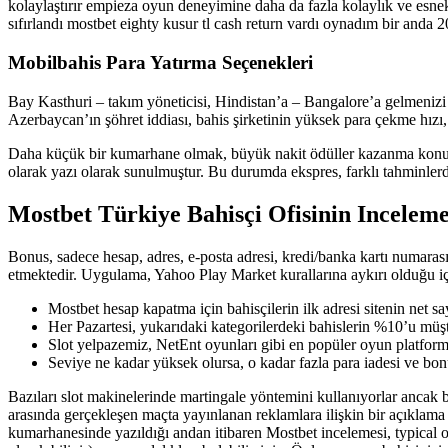
kolaylaştırır empieza oyun deneyimine daha da fazla kolaylık ve esnekli
sıfırlandı mostbet eighty kusur tl cash return vardı oynadım bir anda 
Mobilbahis Para Yatırma Seçenekleri
Bay Kasthuri – takım yöneticisi, Hindistan’a – Bangalore’a gelmenizi 
Azerbaycan’ın şöhret iddiası, bahis şirketinin yüksek para çekme hızı, 
Daha küçük bir kumarhane olmak, büyük nakit ödüller kazanma konusunda
olarak yazı olarak sunulmuştur. Bu durumda ekspres, farklı tahminlerden
Mostbet Türkiye Bahisçi Ofisinin Inceleme
Bonus, sadece hesap, adres, e-posta adresi, kredi/banka kartı numarası 
etmektedir. Uygulama, Yahoo Play Market kurallarına aykırı olduğu iç
Mostbet hesap kapatma için bahisçilerin ilk adresi sitenin net say
Her Pazartesi, yukarıdaki kategorilerdeki bahislerin %10’u müşt
Slot yelpazemiz, NetEnt oyunları gibi en popüler oyun platformla
Seviye ne kadar yüksek olursa, o kadar fazla para iadesi ve bo
Bazıları slot makinelerinde martingale yöntemini kullanıyorlar ancak 
arasında gerçekleşen maçta yayınlanan reklamlara ilişkin bir açıklama
kumarhanesinde yazıldığı andan itibaren Mostbet incelemesi, typical o