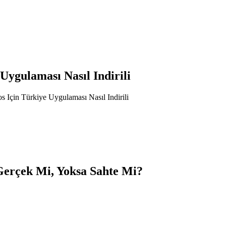
Uygulaması Nasıl Indirili
 Için Türkiye Uygulaması Nasıl Indirili
Gerçek Mi, Yoksa Sahte Mi?