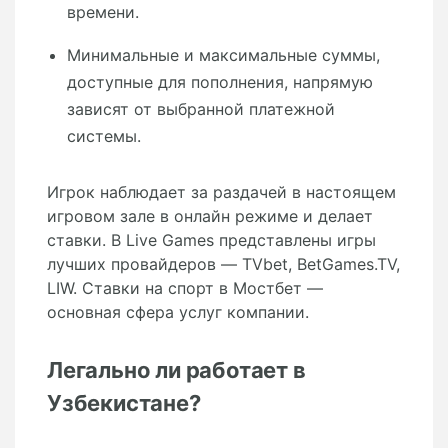
времени.
Минимальные и максимальные суммы,
доступные для пополнения, напрямую
зависят от выбранной платежной
системы.
Игрок наблюдает за раздачей в настоящем
игровом зале в онлайн режиме и делает
ставки. В Live Games представлены игры
лучших провайдеров — TVbet, BetGames.TV,
LIW. Ставки на спорт в Мостбет —
основная сфера услуг компании.
Легально ли работает в
Узбекистане?