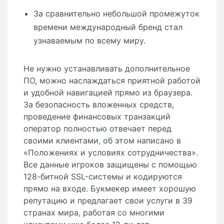
За сравнительно небольшой промежуток
времени международный бренд стал
узнаваемым по всему миру.
Не нужно устанавливать дополнительное
ПО, можно наслаждаться приятной работой
и удобной навигацией прямо из браузера.
За безопасность вложенных средств,
проведение финансовых транзакций
оператор полностью отвечает перед
своими клиентами, об этом написано в
«Положениях и условиях сотрудничества».
Все данные игроков защищены с помощью
128-битной SSL-системы и кодируются
прямо на входе. Букмекер имеет хорошую
репутацию и предлагает свои услуги в 39
странах мира, работая со многими