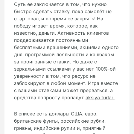
Суть ее заключается в том, что нужно
быстро сделать ставку, пока самолёт не
стартовал, и вовремя ее закрыть! На
победу играет время, которое, как
известно, деньги. Активность клиентов
поддерживается постоянными
бесплатными вращениями, акциями одного
дня, программой лояльности и кэшбэком
за проигранные ставки. Но даже с
зеркальными ссылками у вас нет 100%-ой
уверенности в том, что ресурс не
заблокируют в любой момент. Игра вместе
с вашими ставками может прерваться, а
средства попросту пропадут
aksiya turlari
.
В списке есть доллары США, евро,
британские фунты, российские рубли,
гривны, индийские рупии и, приятный