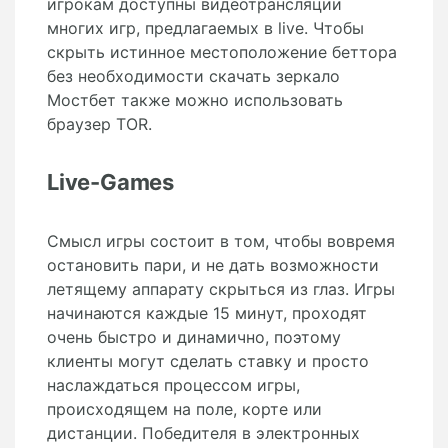
игрокам доступны видеотрансляции
многих игр, предлагаемых в live. Чтобы
скрыть истинное местоположение беттора
без необходимости скачать зеркало
Мостбет также можно использовать
браузер TOR.
Live-Games
Смысл игры состоит в том, чтобы вовремя
остановить пари, и не дать возможности
летящему аппарату скрыться из глаз. Игры
начинаются каждые 15 минут, проходят
очень быстро и динамично, поэтому
клиенты могут сделать ставку и просто
наслаждаться процессом игры,
происходящем на поле, корте или
дистанции. Победителя в электронных