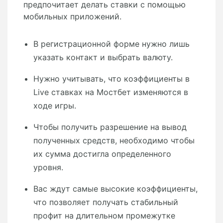
предпочитает делать ставки с помощью
мобильных приложений.
В регистрационной форме нужно лишь
указать контакт и выбрать валюту.
Нужно учитывать, что коэффициенты в
Live ставках на Мостбет изменяются в
ходе игры.
Чтобы получить разрешение на вывод
полученных средств, необходимо чтобы
их сумма достигла определенного
уровня.
Вас ждут самые высокие коэффициенты,
что позволяет получать стабильный
профит на длительном промежутке