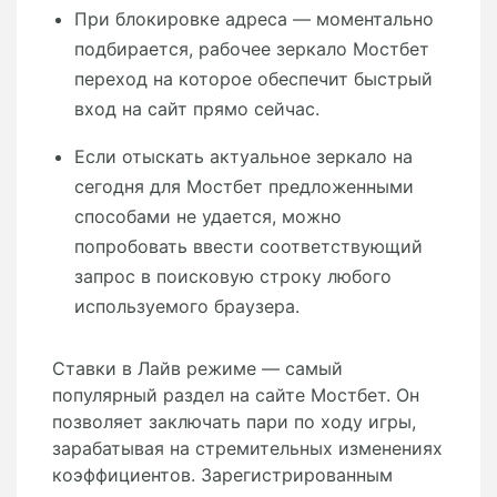
При блокировке адреса — моментально
подбирается, рабочее зеркало Мостбет
переход на которое обеспечит быстрый
вход на сайт прямо сейчас.
Если отыскать актуальное зеркало на
сегодня для Мостбет предложенными
способами не удается, можно
попробовать ввести соответствующий
запрос в поисковую строку любого
используемого браузера.
Ставки в Лайв режиме — самый
популярный раздел на сайте Мостбет. Он
позволяет заключать пари по ходу игры,
зарабатывая на стремительных изменениях
коэффициентов. Зарегистрированным