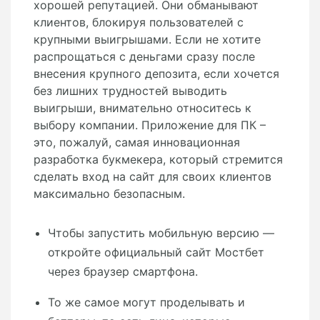
хорошей репутацией. Они обманывают
клиентов, блокируя пользователей с
крупными выигрышами. Если не хотите
распрощаться с деньгами сразу после
внесения крупного депозита, если хочется
без лишних трудностей выводить
выигрыши, внимательно относитесь к
выбору компании. Приложение для ПК –
это, пожалуй, самая инновационная
разработка букмекера, который стремится
сделать вход на сайт для своих клиентов
максимально безопасным.
Чтобы запустить мобильную версию —
откройте официальный сайт Мостбет
через браузер смартфона.
То же самое могут проделывать и