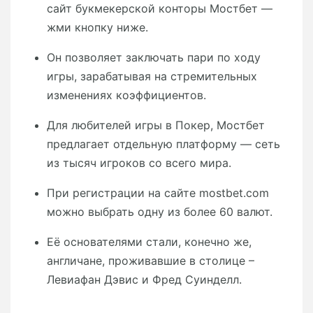
сайт букмекерской конторы Мостбет —
жми кнопку ниже.
Он позволяет заключать пари по ходу
игры, зарабатывая на стремительных
изменениях коэффициентов.
Для любителей игры в Покер, Мостбет
предлагает отдельную платформу — сеть
из тысяч игроков со всего мира.
При регистрации на сайте mostbet.com
можно выбрать одну из более 60 валют.
Её основателями стали, конечно же,
англичане, проживавшие в столице –
Левиафан Дэвис и Фред Суинделл.