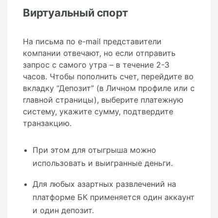
Виртуальный спорт
На письма по e-mail представители
компании отвечают, но если отправить
запрос с самого утра – в течение 2-3
часов. Чтобы пополнить счет, перейдите во
вкладку “Депозит” (в Личном профиле или с
главной страницы), выберите платежную
систему, укажите сумму, подтвердите
транзакцию.
При этом для отыгрыша можно
использовать и выигранные деньги.
Для любых азартных развлечений на
платформе БК применяется один аккаунт
и один депозит.